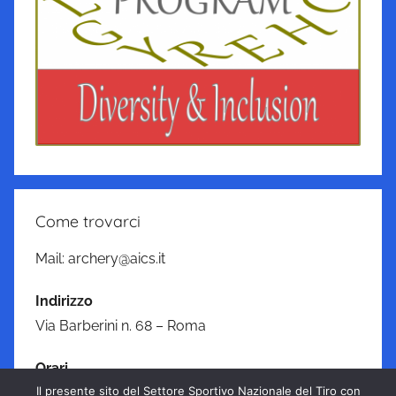
Come trovarci
Mail: archery@aics.it
Indirizzo
Via Barberini n. 68 – Roma
Orari
Il presente sito del Settore Sportivo Nazionale del Tiro con
Lunedì—Venerdì: 09:00–17:00