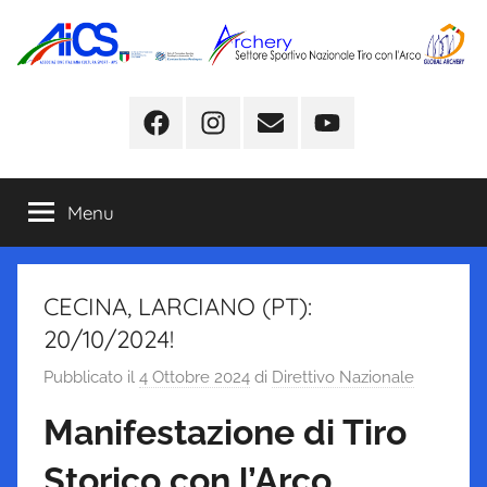
Salta
al
contenuto
Facebook
Instagram
Email
YouTube
Menu
CECINA, LARCIANO (PT):
20/10/2024!
Pubblicato il
4 Ottobre 2024
di
Direttivo Nazionale
Manifestazione di Tiro
Storico con l’Arco