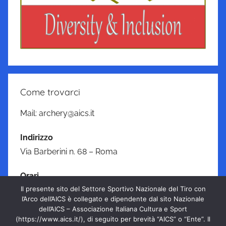
Come trovarci
Mail: archery@aics.it
Indirizzo
Via Barberini n. 68 – Roma
Orari
Il presente sito del Settore Sportivo Nazionale del Tiro con
Lunedì—Venerdì: 09:00–17:00
l’Arco dell’AICS è collegato e dipendente dal sito Nazionale
dell’AICS – Associazione Italiana Cultura e Sport
PRIVACY & COOKIE
(https://www.aics.it/), di seguito per brevità “AICS” o “Ente”. Il