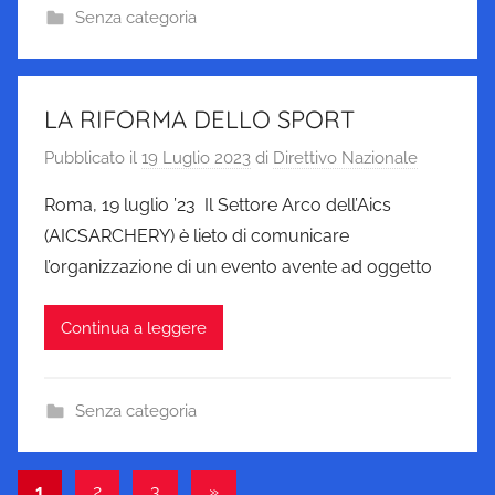
Senza categoria
LA RIFORMA DELLO SPORT
Pubblicato il
19 Luglio 2023
di
Direttivo Nazionale
Roma, 19 luglio ’23 Il Settore Arco dell’Aics
(AICSARCHERY) è lieto di comunicare
l’organizzazione di un evento avente ad oggetto
Continua a leggere
Senza categoria
Paginazione
Articolo
1
2
3
»