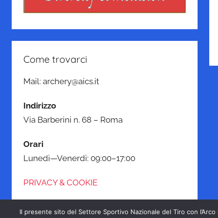
N
a
Come trovarci
Mail: archery@aics.it
Indirizzo
Via Barberini n. 68 – Roma
Orari
Lunedì—Venerdì: 09:00–17:00
PRIVACY & COOKIE
Il presente sito del Settore Sportivo Nazionale del Tiro con l’Arco