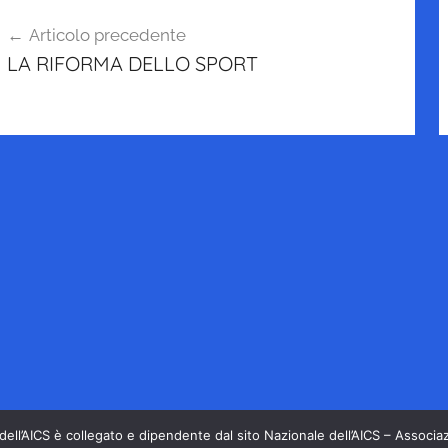
avigazione
Articolo precedente
rticoli
LA RIFORMA DELLO SPORT
 dell’AICS è collegato e dipendente dal sito Nazionale dell’AICS – Associaz