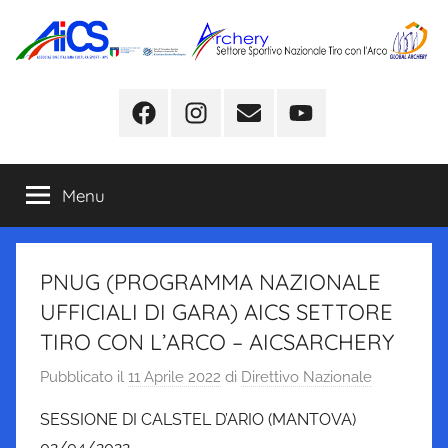
Salta
al
contenuto
Facebook
Instagram
Email
YouTube
Menu
PNUG (PROGRAMMA NAZIONALE
UFFICIALI DI GARA) AICS SETTORE
TIRO CON L’ARCO – AICSARCHERY
Pubblicato il
11 Aprile 2022
di
Direttivo Nazionale
SESSIONE DI CALSTEL D’ARIO (MANTOVA)
02/04/2022